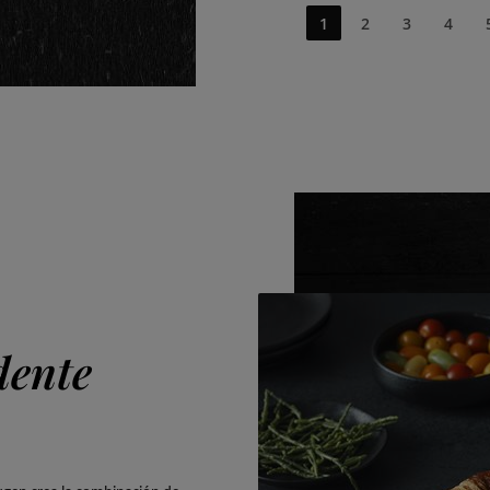
1
2
3
4
dente