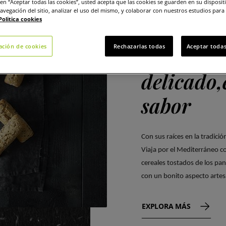
c en “Aceptar todas las cookies”, usted acepta que las cookies se guarden en su disposit
avegación del sitio, analizar el uso del mismo, y colaborar con nuestros estudios para
Politica cookies
ación de cookies
Rechazarlas todas
Aceptar todas
Aspecto
delicado,
sabor
Con sus raíces en la tradici
Viaja por el Mediterráneo co
cereales tostados de los pan
con un bonito aspecto arte
EXPLORA MÁS