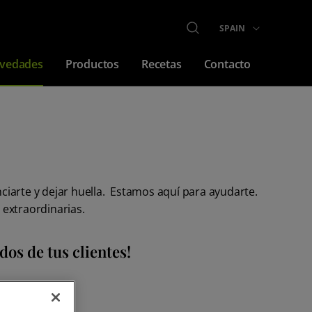
SELECCIONE SU P
SPAIN
BUSCAR
vedades
Productos
Recetas
Contacto
iarte y dejar huella. Estamos aquí para ayudarte.
extraordinarias.
os de tus clientes!