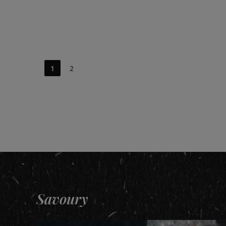
1
2
Savoury