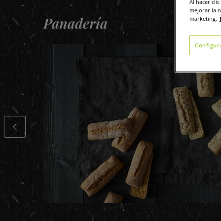
Al hacer cli
mejorar la n
Panadería
marketing.
Configur
nción
 y aceite de
e reposo de
LALORRAINE.CAROUSEL.PREVIOUSSLIDE
s de alta
un óvalo, la
uave, es una