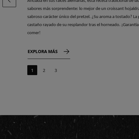
Anclada en sus raíces alemanas, esta receta tradicional de l
LALORRAINE.CAROUSEL.PREVIOUSSLIDE
sabores más sorprendente: lo mejor de un croissant hojaldr
sabroso carácter único del pretzel. ¿Su aroma a tostado? La 
castaño rayado de su resplandor tras el horneado. ¡Garantía 
comer!
EXPLORA MÁS
1
2
3