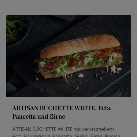
ARTISAN BÛCHETTE WHITE, Feta,
Pancetta und Birne
ARTISAN BÛCHETTE WHITE mit zerkrümeltem
Feta, knusprigem Pancetta, Gurke, Birne, Rucola,