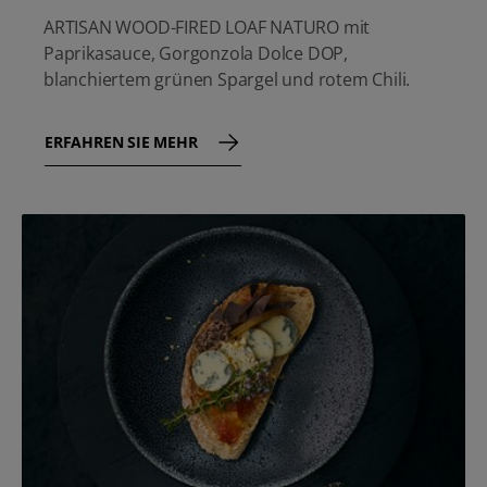
ARTISAN WOOD-FIRED LOAF NATURO mit
Paprikasauce, Gorgonzola Dolce DOP,
blanchiertem grünen Spargel und rotem Chili.
ERFAHREN SIE MEHR