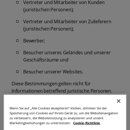
Vertreter und Mitarbeiter von Kunden
(juristischen Personen);
Vertreter und Mitarbeiter von Zulieferern
(juristischen Personen);
Bewerber;
Besucher unseres Geländes und unserer
Geschäftsräume und
Besucher unserer Websites.
Diese Bestimmungen gelten nicht für
Informationen betreffend juristische Personen.
Bei dem sogenannten „Verantwortlichen“ handelt
Wenn Sie auf „Alle Cookies akzeptieren“ klicken, stimmen Sie der
es sich um diejenige juristische Person, die über
Speicherung von Cookies auf Ihrem Gerät zu, um die Websitenavigation
die Zwecke und Mittel der Erhebung und
zu verbessern, die Websitenutzung zu analysieren und unsere
Marketingbemühungen zu unterstützen.
Cookie-Richtlinie
Verwendung Ihrer Personenbezogenen Daten