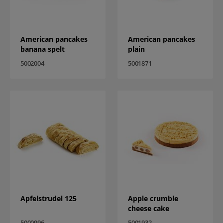
American pancakes
American pancakes
banana spelt
plain
5002004
5001871
Apfelstrudel 125
Apple crumble
cheese cake
5000996
5001932