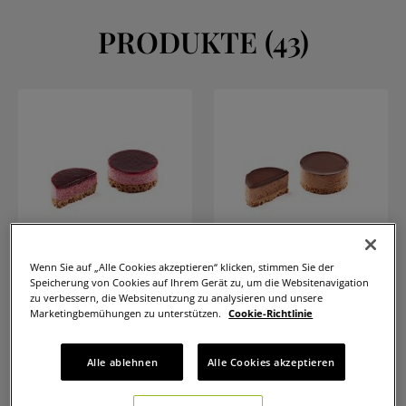
PRODUKTE
(
43
)
Wenn Sie auf „Alle Cookies akzeptieren“ klicken, stimmen Sie der
Speicherung von Cookies auf Ihrem Gerät zu, um die Websitenavigation
Vegan cassis mousse
Vegan chocolate
zu verbessern, die Websitenutzung zu analysieren und unsere
crumble
mousse crumble
Marketingbemühungen zu unterstützen.
Cookie-Richtlinie
5002150
5002151
Alle ablehnen
Alle Cookies akzeptieren