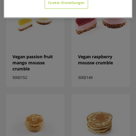
Cookie-Einstellungen
Vegan passion fruit
Vegan raspberry
mango mousse
mousse crumble
crumble
5002152
5002149